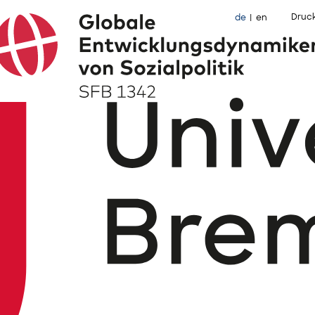
Druc
de
en