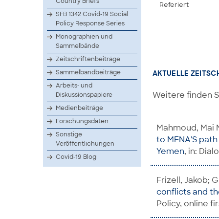
Country Briefs
Referiert
SFB 1342 Covid-19 Social
Policy Response Series
Monographien und
Sammelbände
Zeitschriftenbeiträge
Sammelbandbeiträge
AKTUELLE ZEITSC
Arbeits- und
Weitere finden S
Diskussionspapiere
Medienbeiträge
Forschungsdaten
Mahmoud, Mai M
Sonstige
to MENA'S path 
Veröffentlichungen
Yemen
, in: Dia
Covid-19 Blog
Frizell, Jakob;
conflicts and t
Policy, online fi