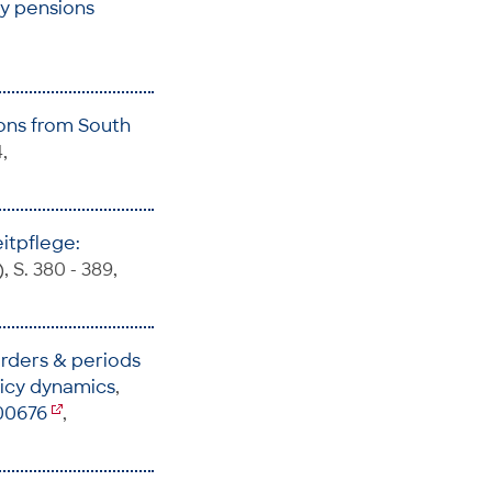
ary pensions
sons from South
4,
itpflege:
, S. 380 - 389,
orders & periods
licy dynamics
,
100676
,