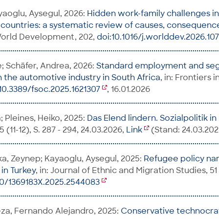
yaoglu, Aysegul, 2026:
Hidden work-family challenges i
ountries: a systematic review of causes, consequence
 World Development, 202,
doi:10.1016/j.worlddev.2026.10
e; Schäfer, Andrea, 2026:
Standard employment and se
n the automotive industry in South Africa
, in: Frontiers 
10.3389/fsoc.2025.1621307
, 16.01.2026
 Pleines, Heiko, 2025:
Das Elend lindern. Sozialpolitik i
 (11-12), S. 287 - 294, 24.03.2026,
Link
(Stand: 24.03.202
a, Zeynep; Kayaoglu, Aysegul, 2025:
Refugee policy nar
 in Turkey
, in: Journal of Ethnic and Migration Studies, 51 
80/1369183X.2025.2544083
a, Fernando Alejandro, 2025:
Conservative technocra