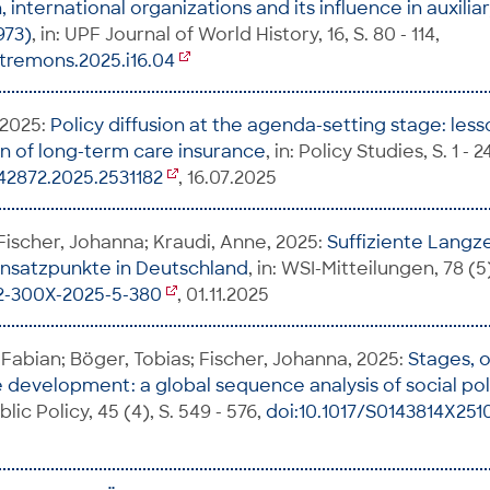
n, international organizations and its influence in auxili
973)
, in: UPF Journal of World History, 16, S. 80 - 114,
tremons.2025.i16.04
 2025:
Policy diffusion at the agenda-setting stage: les
n of long-term care insurance
, in: Policy Studies, S. 1 - 2
42872.2025.2531182
, 16.07.2025
 Fischer, Johanna; Kraudi, Anne, 2025:
Suffiziente Langze
 Ansatzpunkte in Deutschland
, in: WSI-Mitteilungen, 78 (5)
42-300X-2025-5-380
, 01.11.2025
Fabian; Böger, Tobias; Fischer, Johanna, 2025:
Stages, 
e development: a global sequence analysis of social po
blic Policy, 45 (4), S. 549 - 576,
doi:10.1017/S0143814X25