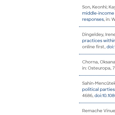
Son, Keonhi; Ka
middle-income c
responses
, in:
Dingeldey, Iren
practices withi
online first,
doi:
Chorna, Oksana;
in: Osteuropa, 75
Sahin-Mencütek
political parties
4686,
doi:10.10
Remache Vinuez