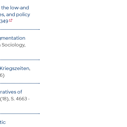
n the low-and
s, and policy
7349
gmentation
in Sociology,
n Kriegszeiten
,
6)
ratives of
(18), S. 4663 -
tic