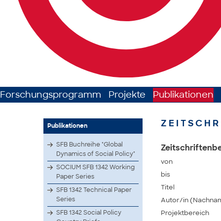
Forschungsprogramm
Projekte
Publikationen
ZEITSCHR
Publikationen
SFB Buchreihe "Global
Zeitschriftenbe
Dynamics of Social Policy"
von
SOCIUM SFB 1342 Working
bis
Paper Series
Titel
SFB 1342 Technical Paper
Series
Autor/in (Nachna
SFB 1342 Social Policy
Projektbereich