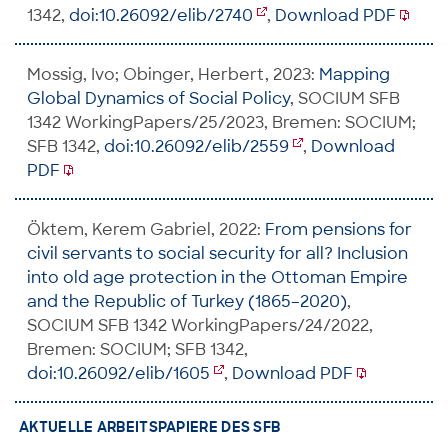
1342,
doi:10.26092/elib/2740
,
Download PDF
Mossig, Ivo; Obinger, Herbert, 2023:
Mapping
Global Dynamics of Social Policy
, SOCIUM SFB
1342 WorkingPapers/25/2023, Bremen: SOCIUM;
SFB 1342,
doi:10.26092/elib/2559
,
Download
PDF
Öktem, Kerem Gabriel, 2022:
From pensions for
civil servants to social security for all? Inclusion
into old age protection in the Ottoman Empire
and the Republic of Turkey (1865–2020)
,
SOCIUM SFB 1342 WorkingPapers/24/2022,
Bremen: SOCIUM; SFB 1342,
doi:10.26092/elib/1605
,
Download PDF
AKTUELLE ARBEITSPAPIERE DES SFB