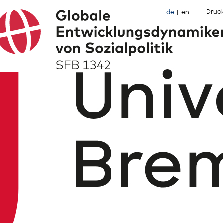
Druc
de
en