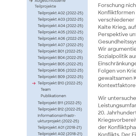
Abgeschlossene
Forschung nich
Teilprojekte
Konfliktformen
Teilprojekt A02 (2022-25)
verschiedener 
Teilprojekt A03 (2022-25)
Teilprojekt A04 (2022-25)
Kalte Krieg, au
Teilprojekt A05 (2022-25)
Perspektive un
Teilprojekt A06 (2022-25)
Gesundheitssys
Teilprojekt A07 (2022-25)
Wir argumentier
Teilprojekt B01 (2022-25)
Sozialpolitik 
Teilprojekt B04 (2022-25)
Einschränkungen
Teilprojekt B05 (2022-25)
Folgen von Krie
Teilprojekt B06 (2022-25)
Teilprojekt B09 (2022-25)
gewaltsamen Konf
Teilprojekt B10 (2022-25)
Kontextfaktore
Team
Publikationen
Wir untersuche
Teilprojekt B11 (2022-25)
Leistungsumfan
Teilprojekt B12 (2022-25)
20. Jahrhunder
Infor­matio­nsinf­rastr­
Kriegsvorbereit
uktur­proje­kt (2022-25)
der Konfliktph
Teilprojekt A01 (2018-21)
Teilprojekt A02 (2018-21)
Konflikts. Der 