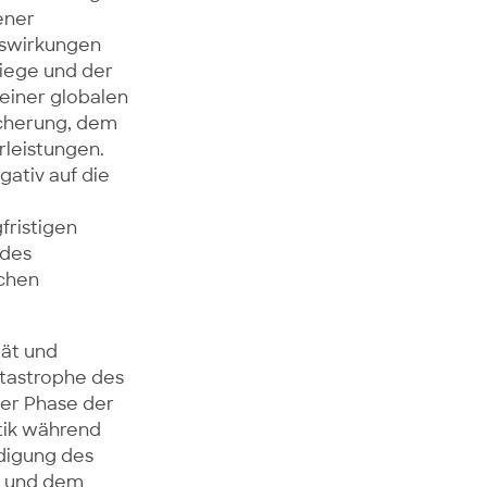
ener
uswirkungen
riege und der
 einer globalen
icherung, dem
rleistungen.
gativ auf die
fristigen
 des
schen
tät und
atastrophe des
der Phase der
itik während
ndigung des
en und dem