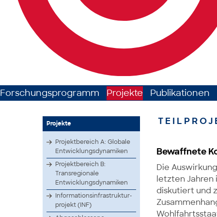
Forschungsprogramm
Projekte
Publikationen
TEILPROJ
Projekte
Projektbereich A: Globale
Bewaffnete Ko
Entwicklungsdynamiken
Projektbereich B:
Die Auswirkunge
Transregionale
letzten Jahren 
Entwicklungsdynamiken
diskutiert und
Infor­matio­nsinf­rastr­uktur­
Zusammenhang 
proje­kt (INF)
Wohlfahrtsstaa