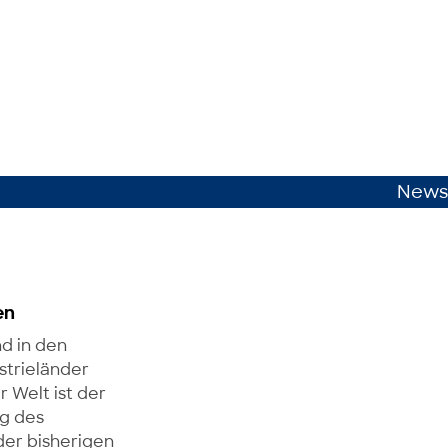
News
en
nd in den
ustrieländer
 Welt ist der
g des
er bisherigen