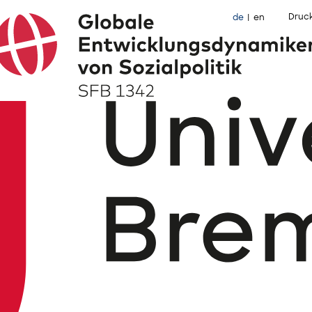
Druc
de
en