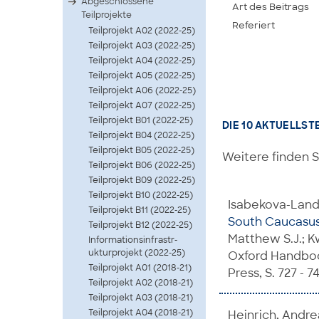
Abgeschlossene
Art des Beitrags
Teilprojekte
Referiert
Teilprojekt A02 (2022-25)
Teilprojekt A03 (2022-25)
Teilprojekt A04 (2022-25)
Teilprojekt A05 (2022-25)
Teilprojekt A06 (2022-25)
Teilprojekt A07 (2022-25)
Teilprojekt B01 (2022-25)
DIE 10 AKTUELLST
Teilprojekt B04 (2022-25)
Teilprojekt B05 (2022-25)
Weitere finden S
Teilprojekt B06 (2022-25)
Teilprojekt B09 (2022-25)
Teilprojekt B10 (2022-25)
Isabekova-Landa
Teilprojekt B11 (2022-25)
South Caucasus:
Teilprojekt B12 (2022-25)
Matthew S.J.; Kw
Infor­matio­nsinf­rastr­
uktur­proje­kt (2022-25)
Oxford Handbook
Teilprojekt A01 (2018-21)
Press, S. 727 - 74
Teilprojekt A02 (2018-21)
Teilprojekt A03 (2018-21)
Teilprojekt A04 (2018-21)
Heinrich, Andrea