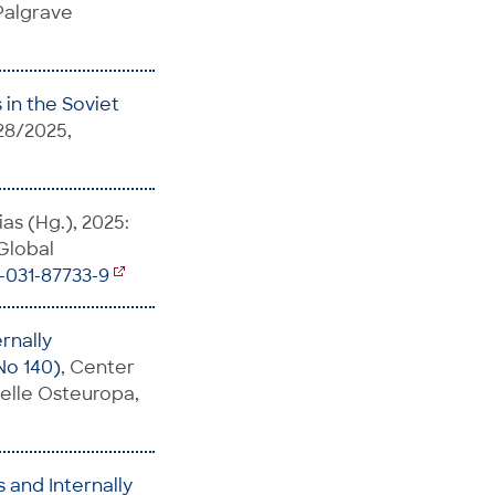
 Palgrave
in the Soviet
28/2025,
as (Hg.), 2025:
 Global
3-031-87733-9
rnally
No 140)
, Center
telle Osteuropa,
 and Internally