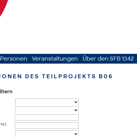
Personen
Veranstaltungen
Über den SFB 1342
IONEN DES TEILPROJEKTS B06
iltern
me)