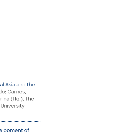
ral Asia and the
do; Carnes,
rina (Hg.), The
 University
velopment of