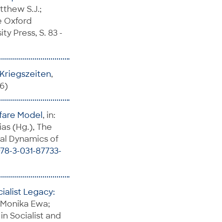
tthew S.J.;
e Oxford
y Press, S. 83 -
n Kriegszeiten
,
6)
lfare Model
, in:
ias (Hg.), The
bal Dynamics of
978-3-031-87733-
ialist Legacy:
, Monika Ewa;
 in Socialist and