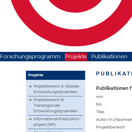
Forschungsprogramm
Projekte
Publikationen
PUBLIKAT
Projekte
Projektbereich A: Globale
Publikationen f
Entwicklungsdynamiken
von
Projektbereich B:
bis
Transregionale
Entwicklungsdynamiken
Titel
Infor­matio­nsinf­rastr­uktur­
Autor/in (Nachna
proje­kt (INF)
Projektbereich