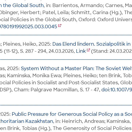
in the Global South
, in: Barrientos, Armando; Carnes, Ma
binger, Herbert; Patel, Leila; Schmitt, Carina (Hg.), Th
al Policies in the Global South, Oxford: Oxford Universit
/9780191992025.003.0045
 Pleines, Heiko, 2025:
Das Elend lindern. Sozialpolitik i
 (11-12), S. 287 - 294, 24.03.2026,
Link
(Stand: 24.03.202
as, 2025:
System Without a Master Plan: The Soviet We
as; Kaminska, Monika Ewa; Pleines, Heiko; ten Brink, Tob
cial Policies in Socialist and Post-Socialist States, Glo
DSP), Cham: Palgrave Macmillan, S. 17 - 47,
doi:10.1007/
2025:
Public Pressure for Generous Social Policy as a Soc
thoritarian Kazakhstan
, in: Heinrich, Andreas; Kaminska
ten Brink, Tobias (Hg.), The Generosity of Social Policies