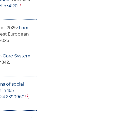
elib/4120
,
ria, 2025:
Local
 West European
.2025
h Care System
1342,
ns of social
 in 165
024.2390960
,