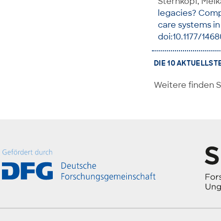
Sternkopf, Meik
legacies? Compa
care systems in
doi:10.1177/146
DIE 10 AKTUELLST
Weitere finden S