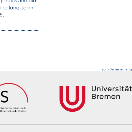
gendas and old
 and long-term
5,
zum Seitenanfang