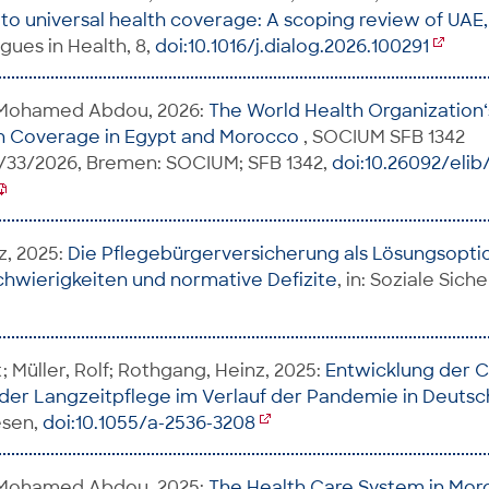
to universal health coverage: A scoping review of UA
logues in Health, 8,
doi:10.1016/j.dialog.2026.100291
Mohamed Abdou, 2026:
The World Health Organization‘s
th Coverage in Egypt and Morocco
, SOCIUM SFB 1342
33/2026, Bremen: SOCIUM; SFB 1342,
doi:10.26092/elib
z, 2025:
Die Pflegebürgerversicherung als Lösungsoptio
chwierigkeiten und normative Defizite
, in: Soziale Sicher
; Müller, Rolf; Rothgang, Heinz, 2025:
Entwicklung der 
n der Langzeitpflege im Verlauf der Pandemie in Deuts
sen,
doi:10.1055/a-2536-3208
Mohamed Abdou, 2025:
The Health Care System in Mo