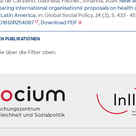
a; de Carvalho, Gabriela; Fischer, Johanna, 2024:
New a
ring international organisations’ proposals on health
 Latin America
, in: Global Social Policy, 24 (3), S. 433 - 45
80181241254087
,
Download PDF
EN PUBLIKATIONEN
ie über die Filter oben.