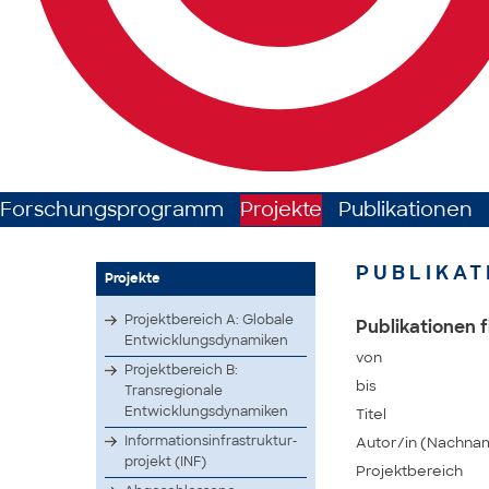
Forschungsprogramm
Projekte
Publikationen
PUBLIKAT
Projekte
Projektbereich A: Globale
Publikationen f
Entwicklungsdynamiken
von
Projektbereich B:
bis
Transregionale
Entwicklungsdynamiken
Titel
Infor­matio­nsinf­rastr­uktur­
Autor/in (Nachna
proje­kt (INF)
Projektbereich