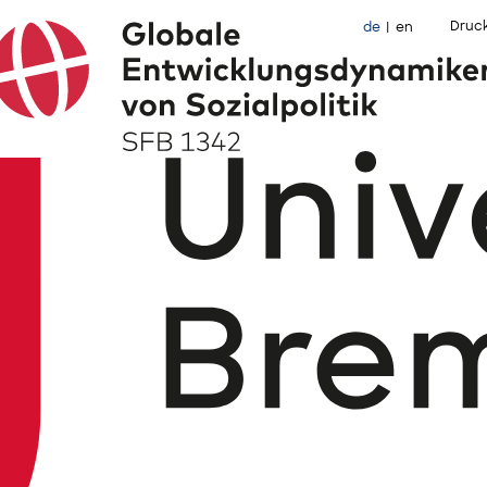
Druc
de
en