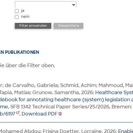
ja
nein
EN PUBLIKATIONEN
ie über die Filter oben.
er; de Carvalho, Gabriela; Schmid, Achim; Mahmoud, 
Tapia, Matías; Grunow, Samantha, 2026:
Healthcare Sys
ebook for annotating healthcare (system) legislation 
time
, SFB 1342 Technical Paper Series/25/2026, Bremen: 
ib/6197
,
Download PDF
ohamed Abdou; Frisina Doetter, Lorraine, 2026:
Enable