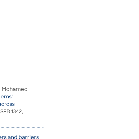
Mai Mohamed
tems’
across
SFB 1342,
rs and barriers