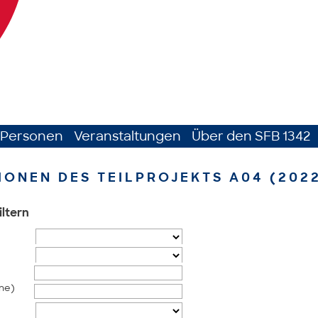
Personen
Veranstaltungen
Über den SFB 1342
IONEN DES TEILPROJEKTS A04 (202
iltern
me)