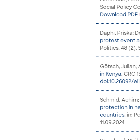
Social Policy C
Download PDF
Daphi, Priska; D
protest event a
Politics, 48 (2),
Götsch, Julian;
in Kenya
, CRC 1
doi:10.26092/el
Schmid, Achim; 
protection in he
countries
, in: P
11.09.2024