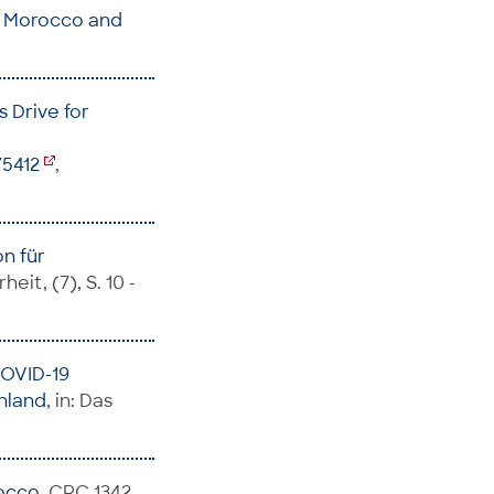
E, Morocco and
 Drive for
/5412
,
n für
heit, (7), S. 10 -
COVID-19
chland
, in: Das
rocco
, CRC 1342