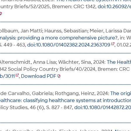
ountry Briefs/52/2025, Bremen: CRC 1342,
doi:10.26092/
ollbaum, Jan Matti; Haunss, Sebastian; Meier, Larissa Da
nalysis: providing a more comprehensive picture?
, in:
 S. 449 - 463,
doi:10.1080/01402382.2024.2363709
, 01.02
 Altenschmidt, Anna Lisa; Wächter, Sina, 2024:
The Healt
342 Social Policy Country Briefs/40/2024, Bremen: CRC 
ib/3011
,
Download PDF
de Carvalho, Gabriela; Rothgang, Heinz, 2024:
The origi
althcare: classifying healthcare systems at introduction
olicy Studies, 46 (6), S. 827 - 847,
doi:10.1080/01442872.2