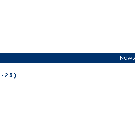
News
2-25)