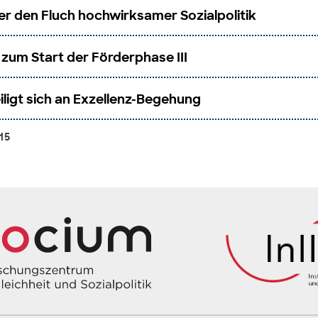
er den Fluch hochwirksamer Sozialpolitik
 zum Start der Förderphase III
iligt sich an Exzellenz-Begehung
-15