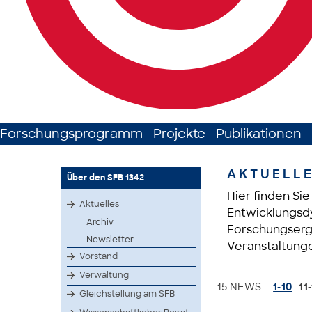
Forschungsprogramm
Projekte
Publikationen
AKTUELL
Über den SFB 1342
Hier finden Si
Aktuelles
Entwicklungsdy
Archiv
Forschungserge
Newsletter
Veranstaltunge
Vorstand
Verwaltung
15 NEWS
1-10
11
Gleichstellung am SFB