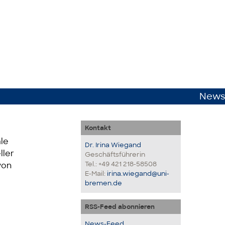
News
Kontakt
le
Dr. Irina Wiegand
ller
Geschäftsführerin
Tel.: +49 421 218-58508
von
E-Mail:
irina.wiegand@uni-
bremen.de
RSS-Feed abonnieren
News-Feed