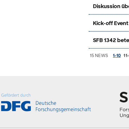
Diskussion üb
Kick-off Event
SFB 1342 bete
15 NEWS
1-10
11