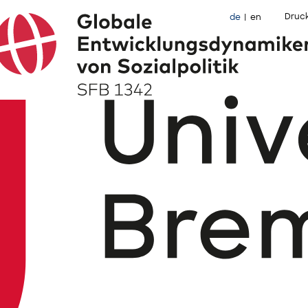
Druc
de
en