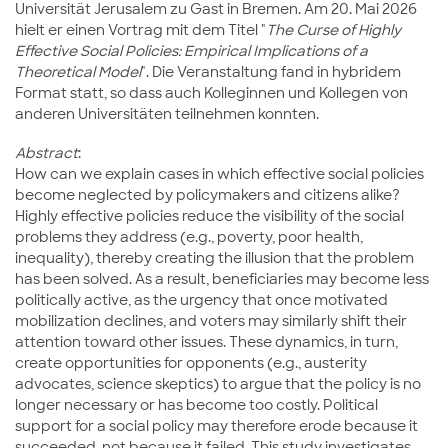
Universität Jerusalem zu Gast in Bremen. Am 20. Mai 2026
hielt er einen Vortrag mit dem Titel "
The Curse of Highly
Effective Social Policies: Empirical Implications of a
Theoretical Model
". Die Veranstaltung fand in hybridem
Format statt, so dass auch Kolleginnen und Kollegen von
anderen Universitäten teilnehmen konnten.
Abstract
:
How can we explain cases in which effective social policies
become neglected by policymakers and citizens alike?
Highly effective policies reduce the visibility of the social
problems they address (e.g., poverty, poor health,
inequality), thereby creating the illusion that the problem
has been solved. As a result, beneficiaries may become less
politically active, as the urgency that once motivated
mobilization declines, and voters may similarly shift their
attention toward other issues. These dynamics, in turn,
create opportunities for opponents (e.g., austerity
advocates, science skeptics) to argue that the policy is no
longer necessary or has become too costly. Political
support for a social policy may therefore erode because it
succeeded, not because it failed. This study investigates