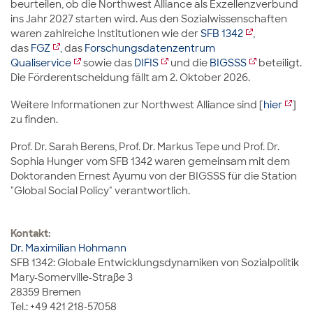
beurteilen, ob die Northwest Alliance als Exzellenzverbund
ins Jahr 2027 starten wird. Aus den Sozialwissenschaften
waren zahlreiche Institutionen wie der
SFB 1342
,
das
FGZ
, das
Forschungsdatenzentrum
Qualiservice
sowie das
DIFIS
und die
BIGSSS
beteiligt.
Die Förderentscheidung fällt am 2. Oktober 2026.
Weitere Informationen zur Northwest Alliance sind [
hier
]
zu finden.
Prof. Dr. Sarah Berens, Prof. Dr. Markus Tepe und Prof. Dr.
Sophia Hunger vom SFB 1342 waren gemeinsam mit dem
Doktoranden Ernest Ayumu von der BIGSSS für die Station
"Global Social Policy" verantwortlich.
Kontakt:
Dr. Maximilian Hohmann
SFB 1342: Globale Entwicklungsdynamiken von Sozialpolitik
Mary-Somerville-Straße 3
28359 Bremen
Tel.: +49 421 218-57058