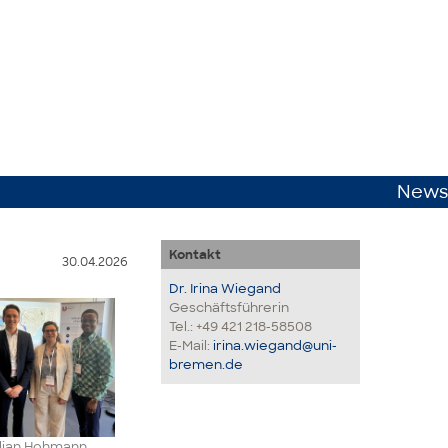
News
Kontakt
30.04.2026
Dr. Irina Wiegand
Geschäftsführerin
Tel.: +49 421 218-58508
E-Mail:
irina.wiegand@uni-
bremen.de
ilian Hohmann