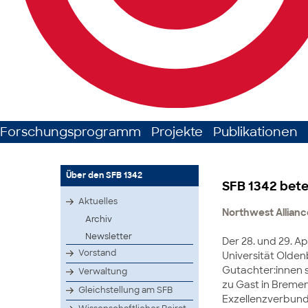
Forschungsprogramm
Projekte
Publikationen
Über den SFB 1342
SFB 1342 bete
Aktuelles
Northwest Allian
Archiv
Newsletter
Der 28. und 29. Ap
Vorstand
Universität Olde
Gutachter:innen 
Verwaltung
zu Gast in Bremen
Gleichstellung am SFB
Exzellenzverbund 