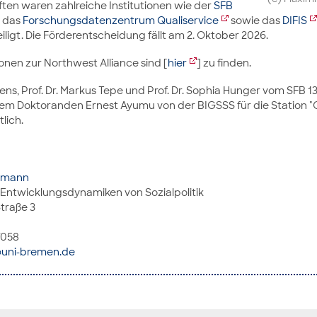
ten waren zahlreiche Institutionen wie der
SFB
, das
Forschungsdatenzentrum Qualiservice
sowie das
DIFIS
iligt. Die Förderentscheidung fällt am 2. Oktober 2026.
onen zur Northwest Alliance sind [
hier
] zu finden.
erens, Prof. Dr. Markus Tepe und Prof. Dr. Sophia Hunger vom SFB 
m Doktoranden Ernest Ayumu von der BIGSSS für die Station "G
lich.
ohmann
 Entwicklungsdynamiken von Sozialpolitik
traße 3
57058
uni-bremen.de