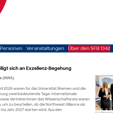
Personen
Veranstaltungen
Über den SFB 1342
iligt sich an Exzellenz-Begehung
ce (NWA)
ril 2026 waren für die Universität Bremen und die
nburg zwei bedeutende Tage. Internationale
sowie Vertreter:innen des Wissenschaftsrats waren
, um zu beurteilen, ob die Northwest Alliance als
ins Jahr 2027 starten wird. Aus den
(c) Maxim