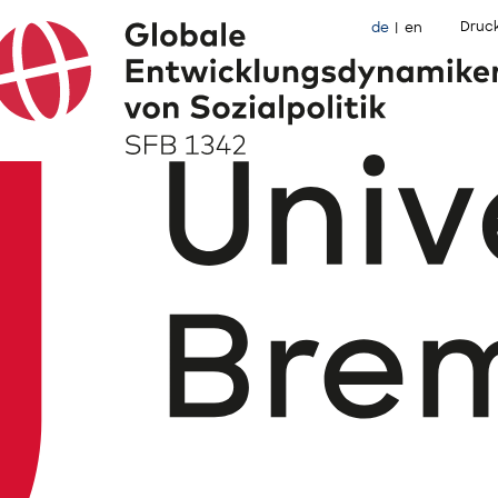
Druc
de
en