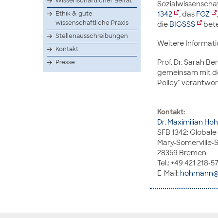
Wissenschaftlicher Beirat
Sozialwissenschaf
1342
, das
FGZ
Ethik & gute
wissenschaftliche Praxis
die
BIGSSS
bete
Stellenausschreibungen
Weitere Informati
Kontakt
Prof. Dr. Sarah B
Presse
gemeinsam mit de
Policy" verantwort
Kontakt:
Dr. Maximilian H
SFB 1342: Globale
Mary-Somerville-S
28359 Bremen
Tel.: +49 421 218-
E-Mail:
hohmann@