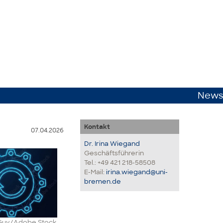
News
Kontakt
07.04.2026
Dr. Irina Wiegand
Geschäftsführerin
Tel.: +49 421 218-58508
E-Mail:
irina.wiegand@uni-
bremen.de
Guy/Adobe Stock