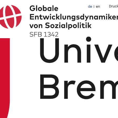
Druc
de
en