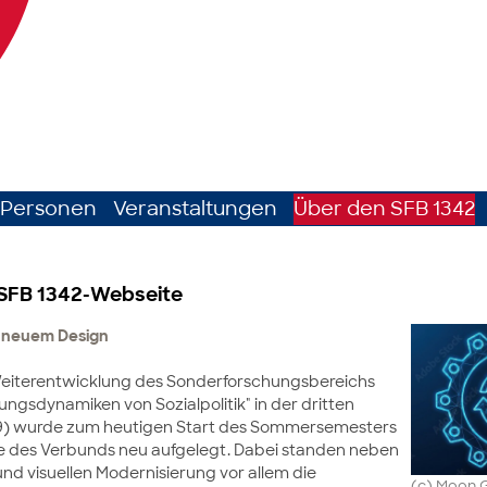
Personen
Veranstaltungen
Über den SFB 1342
 SFB 1342-Webseite
in neuem Design
eiterentwicklung des Sonderforschungsbereichs
ungsdynamiken von Sozialpolitik" in der dritten
9) wurde zum heutigen Start des Sommersemesters
e des Verbunds neu aufgelegt. Dabei standen neben
nd visuellen Modernisierung vor allem die
(c) Moon 