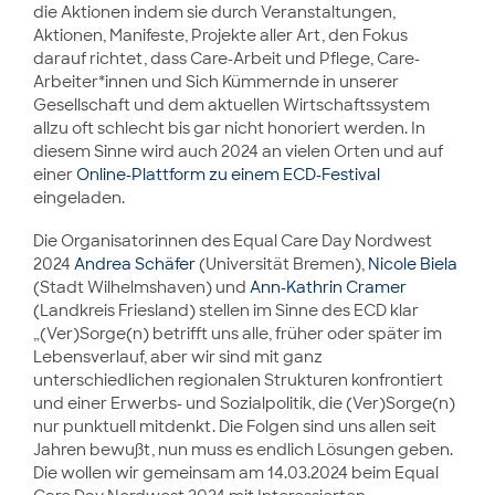
die Aktionen indem sie durch Veranstaltungen,
Aktionen, Manifeste, Projekte aller Art, den Fokus
darauf richtet, dass Care-Arbeit und Pflege, Care-
Arbeiter*innen und Sich Kümmernde in unserer
Gesellschaft und dem aktuellen Wirtschaftssystem
allzu oft schlecht bis gar nicht honoriert werden. In
diesem Sinne wird auch 2024 an vielen Orten und auf
einer
Online-Plattform zu einem ECD-Festival
eingeladen.
Die Organisatorinnen des Equal Care Day Nordwest
2024
Andrea Schäfer
(Universität Bremen),
Nicole Biela
(Stadt Wilhelmshaven) und
Ann-Kathrin Cramer
(Landkreis Friesland) stellen im Sinne des ECD klar
„(Ver)Sorge(n) betrifft uns alle, früher oder später im
Lebensverlauf, aber wir sind mit ganz
unterschiedlichen regionalen Strukturen konfrontiert
und einer Erwerbs- und Sozialpolitik, die (Ver)Sorge(n)
nur punktuell mitdenkt. Die Folgen sind uns allen seit
Jahren bewußt, nun muss es endlich Lösungen geben.
Die wollen wir gemeinsam am 14.03.2024 beim Equal