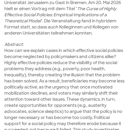
Universität Jerusalem zu Gast in Bremen. Am 20. Mai 2026
hielt er einen Vortrag mit dem Titel "
The Curse of Highly
Effective Social Policies: Empirical Implications of a
Theoretical Model
". Die Veranstaltung fand in hybridem
Format statt, so dass auch Kolleginnen und Kollegen von
anderen Universitäten teilnehmen konnten.
Abstract
:
How can we explain cases in which effective social policies
become neglected by policymakers and citizens alike?
Highly effective policies reduce the visibility of the social
problems they address (e.g., poverty, poor health,
inequality), thereby creating the illusion that the problem
has been solved. As a result, beneficiaries may become less
politically active, as the urgency that once motivated
mobilization declines, and voters may similarly shift their
attention toward other issues. These dynamics, in turn,
create opportunities for opponents (e.g., austerity
advocates, science skeptics) to argue that the policy is no
longer necessary or has become too costly. Political
support for a social policy may therefore erode because it
succeeded, not because it failed. This study investigates