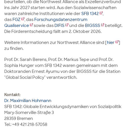
beurteilen, ob die Northwest Alliance als Exzellenzverbund
ins Jahr 2027 starten wird. Aus den Sozialwissenschaften
waren zahlreiche Institutionen wie der
SFB 1342
,
das
FGZ
, das
Forschungsdatenzentrum
Qualiservice
sowie das
DIFIS
und die
BIGSSS
beteiligt.
Die Förderentscheidung fällt am 2. Oktober 2026.
Weitere Informationen zur Northwest Alliance sind [
hier
]
zu finden.
Prof. Dr. Sarah Berens, Prof. Dr. Markus Tepe und Prof. Dr.
Sophia Hunger vom SFB 1342 waren gemeinsam mit dem
Doktoranden Ernest Ayumu von der BIGSSS für die Station
"Global Social Policy" verantwortlich.
Kontakt:
Dr. Maximilian Hohmann
SFB 1342: Globale Entwicklungsdynamiken von Sozialpolitik
Mary-Somerville-Straße 3
28359 Bremen
Tel.: +49 421 218-57058