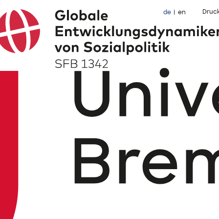
Druc
de
en