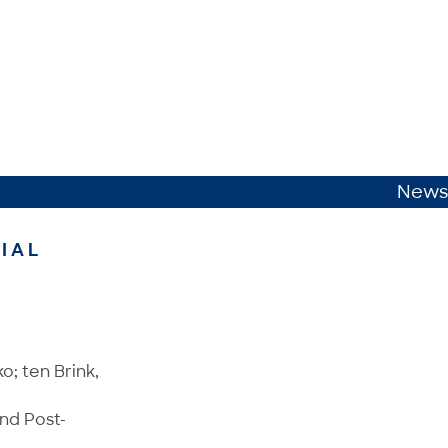
News
IAL
o; ten Brink,
and Post-