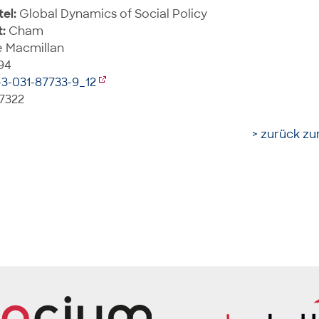
tel:
Global Dynamics of Social Policy
:
Cham
 Macmillan
94
-3-031-87733-9_12
7322
> zurück zur