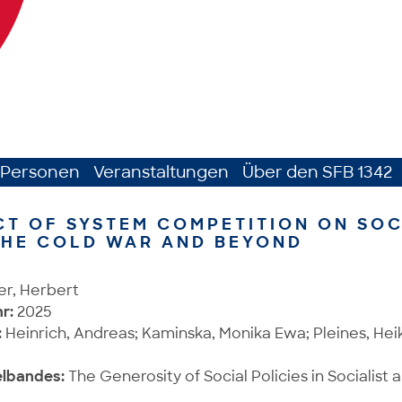
Personen
Veranstaltungen
Über den SFB 1342
CT OF SYSTEM COMPETITION ON SOC
THE COLD WAR AND BEYOND
r, Herbert
r:
2025
:
Heinrich, Andreas; Kaminska, Monika Ewa; Pleines, Heik
elbandes:
The Generosity of Social Policies in Socialist 