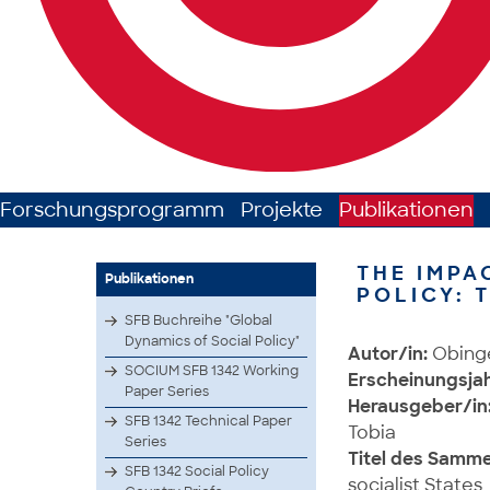
Forschungsprogramm
Projekte
Publikationen
THE IMPA
Publikationen
POLICY: 
SFB Buchreihe "Global
Dynamics of Social Policy"
Autor/in:
Obinge
SOCIUM SFB 1342 Working
Erscheinungsjah
Paper Series
Herausgeber/in
SFB 1342 Technical Paper
Tobia
Series
Titel des Samm
SFB 1342 Social Policy
socialist States