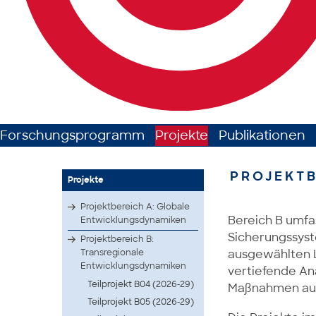
Forschungsprogramm
Projekte
Publikationen
PROJEKTB
Projekte
Projektbereich A: Globale
Bereich B umfa
Entwicklungsdynamiken
Sicherungssyst
Projektbereich B:
Transregionale
ausgewählten L
Entwicklungsdynamiken
vertiefende Ana
Teilprojekt B04 (2026-29)
Maßnahmen aus 
Teilprojekt B05 (2026-29)