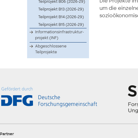
Die Projekte i
Teilprojekt B06 (2026-29)
um die einzelne
Teilprojekt B13 (2026-29)
sozioökonomisc
Teilprojekt B14 (2026-29)
Teilprojekt B15 (2026-29)
Infor­matio­nsinf­rastr­uktur­
proje­kt (INF)
Abgeschlossene
Teilprojekte
Partner