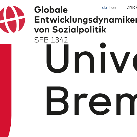
Druc
de
en