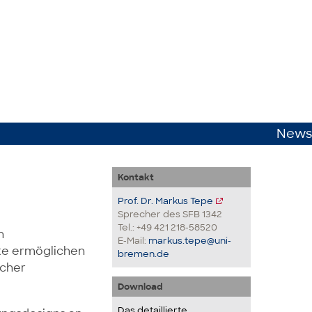
News
Kontakt
Prof. Dr. Markus Tepe
Sprecher des SFB 1342
Tel.: +49 421 218-58520
n
E-Mail:
markus.tepe@uni-
te ermöglichen
bremen.de
scher
Download
Das detaillierte