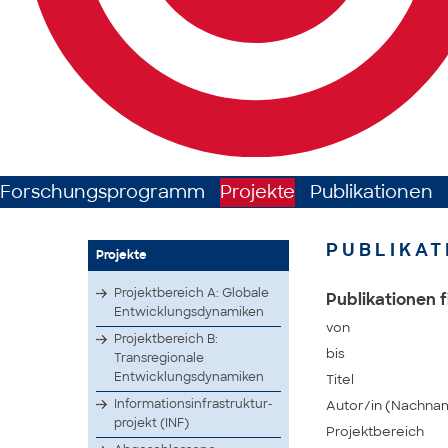
Forschungsprogramm
Projekte
Publikationen
PUBLIKAT
Projekte
Projektbereich A: Globale
Publikationen f
Entwicklungsdynamiken
von
Projektbereich B:
bis
Transregionale
Entwicklungsdynamiken
Titel
Infor­matio­nsinf­rastr­uktur­
Autor/in (Nachna
proje­kt (INF)
Projektbereich