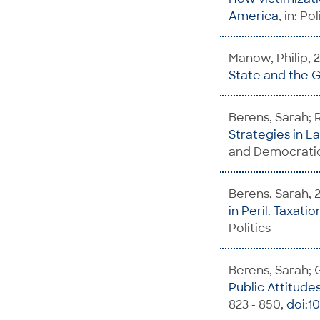
America
, in: Po
Manow, Philip, 
State and the 
Berens, Sarah; R
Strategies in L
and Democratic
Berens, Sarah, 
in Peril. Taxati
Politics
Berens, Sarah; G
Public Attitude
823 - 850,
doi:1