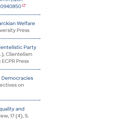
220940850
arckian Welfare
versity Press
ientelistic Party
g.), Clientelism
: ECPR Press
,
Democracies
pectives on
quality and
w, 17 (4), S.