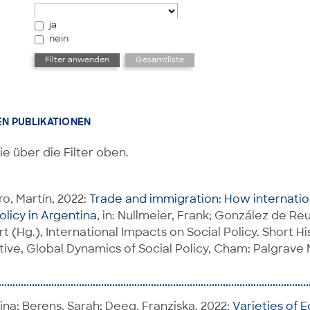
ja
nein
EN PUBLIKATIONEN
ie über die Filter oben.
o, Martín, 2022:
Trade and immigration: How internatio
olicy in Argentina
, in: Nullmeier, Frank; González de Reuf
 (Hg.), International Impacts on Social Policy. Short His
ive, Global Dynamics of Social Policy, Cham: Palgrave 
ina; Berens, Sarah; Deeg, Franziska, 2022:
Varieties of 