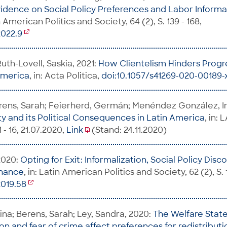
Evidence on Social Policy Preferences and Labor Informa
in American Politics and Society, 64 (2), S. 139 - 168,
2022.9
uth-Lovell, Saskia, 2021:
How Clientelism Hinders Progre
 America
, in: Acta Politica,
doi:10.1057/s41269-020-00189-
rens, Sarah; Feierherd, Germán; Menéndez González, I
ty and its Political Consequences in Latin America
, in:
1 - 16, 21.07.2020,
Link
(Stand: 24.11.2020)
2020:
Opting for Exit: Informalization, Social Policy Dis
nance
, in: Latin American Politics and Society, 62 (2), S. 1
2019.58
ina; Berens, Sarah; Ley, Sandra, 2020:
The Welfare Stat
n and fear of crime affect preferences for redistributio