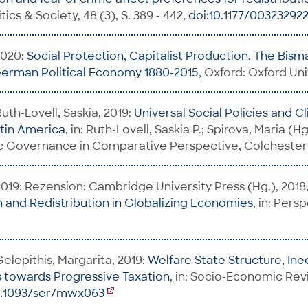
litics & Society, 48 (3), S. 389 - 442,
doi:10.1177/0032329
2020:
Social Protection, Capitalist Production. The Bism
German Political Economy 1880-2015
, Oxford: Oxford Uni
uth-Lovell, Saskia, 2019:
Universal Social Policies and Cl
atin America
, in: Ruth-Lovell, Saskia P.; Spirova, Maria (H
 Governance in Comparative Perspective, Colchester
2019: Rezension: Cambridge University Press (Hg.), 2018
on and Redistribution in Globalizing Economies
, in: Pers
elepithis, Margarita, 2019:
Welfare State Structure, Ine
s towards Progressive Taxation
, in: Socio-Economic Revie
0.1093/ser/mwx063