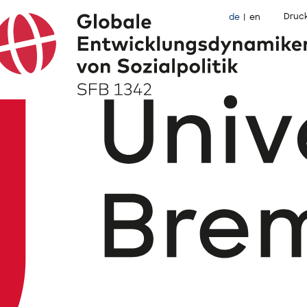
Druc
de
en