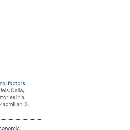
nal factors
els, Delia;
tories in a
Macmillan, S.
Economic