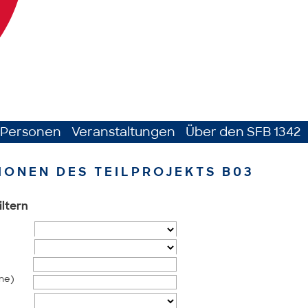
Personen
Veranstaltungen
Über den SFB 1342
IONEN DES TEILPROJEKTS B03
iltern
me)