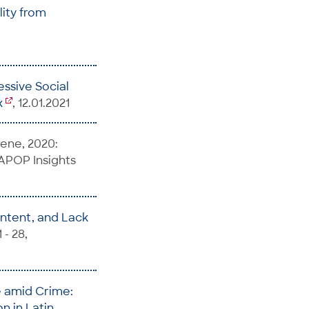
lity from
ssive Social
x
, 12.01.2021
rene, 2020:
 LAPOP Insights
content, and Lack
 - 28,
e amid Crime:
n in Latin