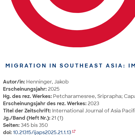
MIGRATION IN SOUTHEAST ASIA: 
Autor/in:
Henninger, Jakob
Erscheinungsjahr:
2025
Hg. des rez. Werkes:
Petcharamesree, Sriprapha; Capal
Erscheinungsjahr des rez. Werkes:
2023
Titel der Zeitschrift:
International Journal of Asia Pacif
Jg./Band (Heft Nr.):
21 (1)
Seiten:
345 bis 350
doi:
10.21315/ijaps2025.21.1.13